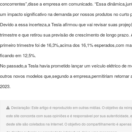
concorrentes”,disse a empresa em comunicado. “Essa dinâmica,junt
um impacto significativo na demanda por nossos produtos no curto p
Devido a essa incerteza,a Tesla afirmou que vai revisar suas projeç
trimestre e que retirou sua previsão de crescimento de longo prazo
primeiro trimestre foi de 16,3%,acima dos 16,1% esperados,com marg
ficando em 12,5%.
No passado,a Tesla havia prometido lançar um veículo elétrico de 
outros novos modelos que,segundo a empresa,permitiriam retorna
2023.
Declaração: Este artigo é reproduzido em outras mídias. O objetivo da reimp
este site concorda com suas opiniões e é responsável por sua autenticidade,
deste site são coletados na Internet. O objetivo do compartilhamento é apenas