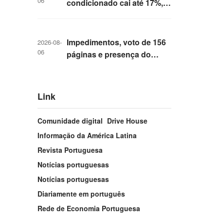
06
condicionado cai até 17%,
mesmo com previsão de
calor antecipado
Impedimentos, voto de 156
2026-08-
06
páginas e presença do
próprio acusado: o que
esperar do julgamento de
Buzzi
Link
Comunidade digital
Drive House
Informação da América Latina
Revista Portuguesa
Notícias portuguesas
Notícias portuguesas
Diariamente em português
Rede de Economia Portuguesa