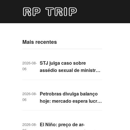
Mais recentes
STJ julga caso sobre
2026-08-
06
assédio sexual de ministro
Marco Buzzi com cinco
baixas; entenda
Petrobras divulga balanço
2026-08-
06
hoje: mercado espera lucro
turbinado por alta na
produção e no preço do
petróleo
El Niño: preço de ar-
2026-08-