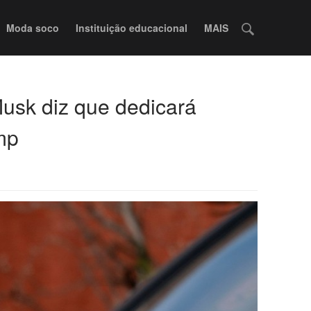
Moda soco
Instituição educacional
MAIS
Musk diz que dedicará
mp