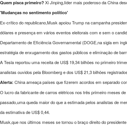
Quem pisca primeiro?
Xi Jinping,líder mais poderoso da China de
'Mudanças no sentimento político'
Ex-crítico do republicano,Musk apoiou Trump na campanha preside
dólares e presença em vários eventos eleitorais com e sem o candi
Departamento de Eficiência Governamental (DOGE,na sigla em inglê
estratégia de enxugamento dos gastos públicos e eliminação de barrei
A Tesla reportou uma receita de US$ 19,34 bilhões no primeiro trime
analistas ouvidos pela Bloomberg e dos US$ 21,3 bilhões registra
Alerta:
China ameaça países que fizerem acordos em separado com
O lucro da fabricante de carros elétricos nos três primeiro meses
passado,uma queda maior do que a estimada pelos analistas de merc
da estimativa de US$ 0,44.
Musk,que nos últimos meses se tornou o braço direito do president