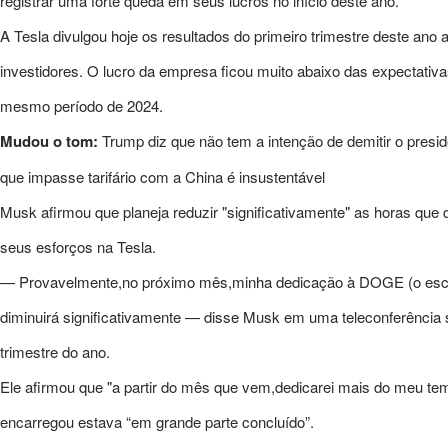
registrar uma forte queda em seus lucros no início deste ano.
A Tesla divulgou hoje os resultados do primeiro trimestre deste ano
investidores. O lucro da empresa ficou muito abaixo das expectat
mesmo período de 2024.
Mudou o tom:
Trump diz que não tem a intenção de demitir o presi
que impasse tarifário com a China é insustentável
Musk afirmou que planeja reduzir "significativamente" as horas que 
seus esforços na Tesla.
— Provavelmente,no próximo mês,minha dedicação à DOGE (o escritó
diminuirá significativamente — disse Musk em uma teleconferência 
trimestre do ano.
Ele afirmou que "a partir do mês que vem,dedicarei mais do meu temp
encarregou estava “em grande parte concluído”.