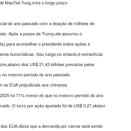
sde MaoTsé-Tung,mira o longo prazo
ncial do ano passado com a doação de milhões de
dato. Após a posse de Trump,ele assumiu o
s),para aconselhar o presidente sobre ações e
ras burocráticas. Seu cargo,no entanto,é extraoficial.
stre,abaixo dos US$ 21,43 bilhões previstos pelos
dos no mesmo período do ano passado.
 os EUA prejudiciais aos chineses
 de 2025 foi 71% menor do que no mesmo período do ano
ado. O lucro por ação ajustado foi de US$ 0,27,abaixo
e dos EUA,disse que a demanda por carros está sendo