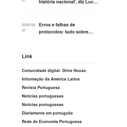
07
história nacional', diz Lucas
Padilha, secretário
municipal de Cultura
Erros e falhas de
2026-08-
07
protocolos: tudo sobre
indiciamento 'raro' de dono
da Voepass e mais 15 por
queda de avião que matou
Link
62
Comunidade digital
Drive House
Informação da América Latina
Revista Portuguesa
Notícias portuguesas
Notícias portuguesas
Diariamente em português
Rede de Economia Portuguesa