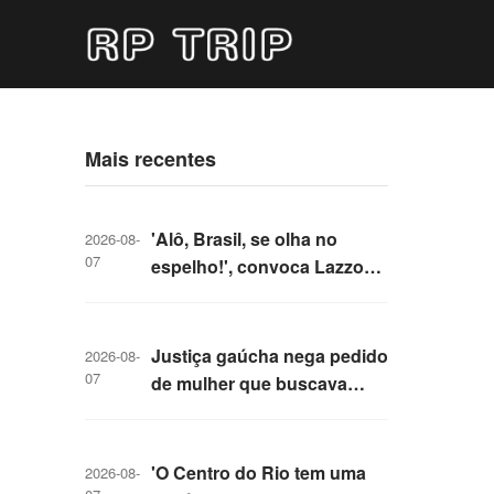
Mais recentes
'Alô, Brasil, se olha no
2026-08-
07
espelho!', convoca Lazzo
Matumbi, 'a voz da Bahia',
ao defender a valorização
da cultura afro-indígena
Justiça gaúcha nega pedido
2026-08-
07
de mulher que buscava
usar embriões congelados
para engravidar após fim do
casamento
'O Centro do Rio tem uma
2026-08-