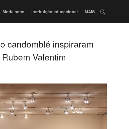
Moda soco
Instituição educacional
MAIS
o candomblé inspiraram
e Rubem Valentim