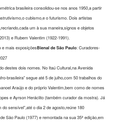
trica brasileira consolidou-se nos anos 1950,a partir
rutivismo,o cubismo,e o futurismo. Dois artistas
,recriando,cada um à sua maneira,signos e objetos
17-2013) e Rubem Valentim (1922-1991).
ço e mais exposições
Bienal de São Paulo
: Curadores-
2027
o destes dois nomes. No Itaú Cultural,na Avenida
afro-brasileira” segue até 5 de julho,com 50 trabalhos do
anoel Araújo e do próprio Valentim,bem como de nomes
opes e Ayrson Heráclito (também curador da mostra). Já
o sensível”,até o dia 2 de agosto,reúne 180
al de São Paulo (1977) e remontada na sua 35ª edição,em