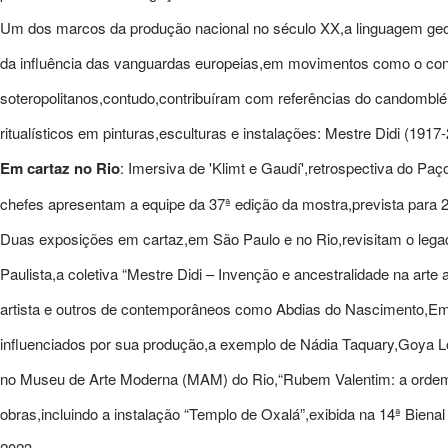
Um dos marcos da produção nacional no século XX,a linguagem geomé
da influência das vanguardas europeias,em movimentos como o const
soteropolitanos,contudo,contribuíram com referências do candomblé
ritualísticos em pinturas,esculturas e instalações: Mestre Didi (19
Em cartaz no Rio
: Imersiva de 'Klimt e Gaudí',retrospectiva do Pa
chefes apresentam a equipe da 37ª edição da mostra,prevista para 
Duas exposições em cartaz,em São Paulo e no Rio,revisitam o legad
Paulista,a coletiva “Mestre Didi – Invenção e ancestralidade na arte 
artista e outros de contemporâneos como Abdias do Nascimento,Em
influenciados por sua produção,a exemplo de Nádia Taquary,Goya L
no Museu de Arte Moderna (MAM) do Rio,“Rubem Valentim: a ordem d
obras,incluindo a instalação “Templo de Oxalá”,exibida na 14ª Bien