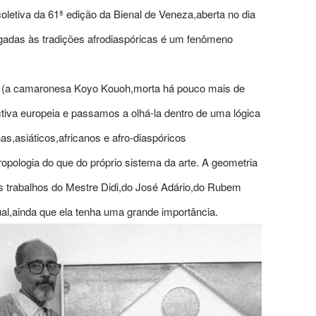
oletiva da 61ª edição da Bienal de Veneza,aberta no dia
gadas às tradições afrodiaspóricas é um fenômeno
a (a camaronesa Koyo Kouoh,morta há pouco mais de
iva europeia e passamos a olhá-la dentro de uma lógica
,asiáticos,africanos e afro-diaspóricos
pologia do que do próprio sistema da arte. A geometria
nos trabalhos do Mestre Didi,do José Adário,do Rubem
ual,ainda que ela tenha uma grande importância.