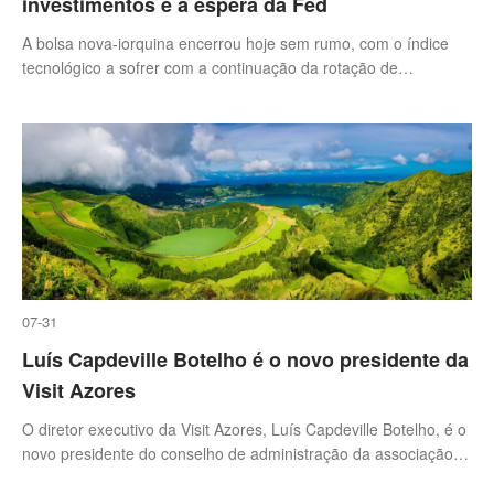
investimentos e à espera da Fed
A bolsa nova-iorquina encerrou hoje sem rumo, com o índice
tecnológico a sofrer com a continuação da rotação de
investimentos enquanto os investidores aguardam os resultados
da reunião da Reserva Federal (Fed), que conclui na quarta-
feira.
07-31
Luís Capdeville Botelho é o novo presidente da
Visit Azores
O diretor executivo da Visit Azores, Luís Capdeville Botelho, é o
novo presidente do conselho de administração da associação,
substituindo Rosa Costa que desde 2023 acumulava as funções