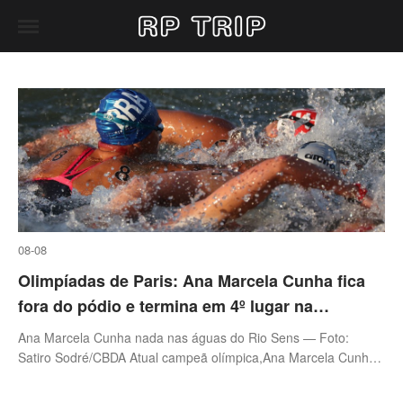
08-08
Olimpíadas de Paris: Ana Marcela Cunha fica
fora do pódio e termina em 4º lugar na
maratona aquática
Ana Marcela Cunha nada nas águas do Rio Sens — Foto:
Satiro Sodré/CBDA Atual campeã olímpica,Ana Marcela Cunha
não conseguiu repetir a performance de Tóquio-2020,e
terminou em 4º lugar na pro