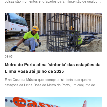
coisas são momentos engraçados para mim,então,de qualquer
maneira,há muito de mim em Phoebe”,diz Lisa Kudrow — Foto:
Amy Harrity/The
08-05
Metro do Porto afina 'sinfonia' das estações da
Linha Rosa até julho de 2025
É na Casa da Música que começa a 'sinfonia' das quatro
estações da Linha Rosa do Metro do Porto, um conjunto de
sons mais industrial fruto de um trabalho contínuo que tem de
estar terminado daqui a um ano.