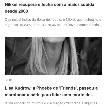
Nikkei recupera e fecha com a maior subida
desde 2008
O principal índice da Bolsa de Tóquio, o Nikkei, que fechou hoje
a ganhar 10,23%, para 34.675,46 pontos, teve a maior subida
percentual desde 2008, após a queda de 12,4% na segunda-
feira.
08-05
Lisa Kudrow, a Phoebe de 'Friends', passou a
maratonar a série para lidar com morte de
Matthew Perry: 'Tem sido útil'
“Uma espécie de murmúrio e a reação exagerada a algumas