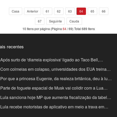
com as de diretora regional do Turismo, informou o executivo.
Casa
Anterior
61
62
63
64
65
66
67
Seguinte
Cauda
10 Itens por página (Página
64
/ 69) Total 689 Itens
ais recentes
Após surto de 'diarreia explosiva' ligado ao Taco Bell,
ipotle enfrenta investigação por salmonela
Com colmeias em colapso, universidades dos EUA treinam
terinários para cuidar de abelhas
Por que a princesa Eugenie, da realeza britânica, deu à luz
a terceira filha em Lisboa
Parte de foguete espacial de Musk vai colidir com a Lua
sta quarta-feira: saiba a que horas e por que manobra será
Lula sanciona hoje MP que aumenta fiscalização da tabela
alizada
 frete; entenda o que muda
Lula recebe motoristas de aplicativo em meio a trava em
ograma de crédito para compra de carros