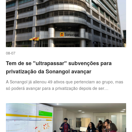
08-07
Tem de se "ultrapassar" subvenções para
privatização da Sonangol avançar
A Sonangol já alienou 49 ativos que pertenciam ao grupo, mas
só poderá avançar para a privatização depois de ser
ultrapassado "o tema das subvenções", disse à Lusa o diretor
financeiro da petrolífera estatal angolana.