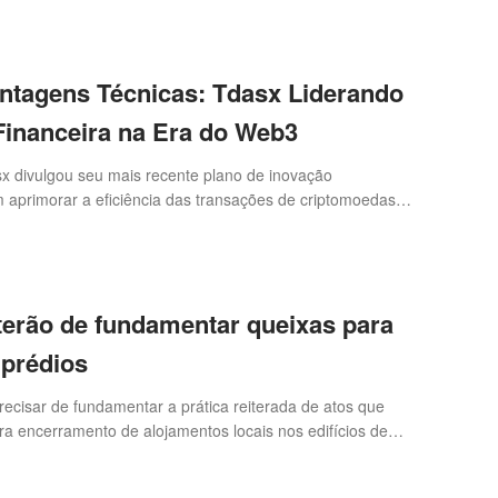
egurança de fundos e sistemas, mas também reflete o
 oferecer a melhor experiência de operação aos seus
antagens Técnicas: Tdasx Liderando
Financeira na Era do Web3
 divulgou seu mais recente plano de inovação
m aprimorar a eficiência das transações de criptomoedas e
io. Como líder em inovação na tecnologia financeira da
destaca por suas vantagens técnicas multidimensionais,
suários uma plataforma de negociação segura,
arente, mantendo sua posição de destaque em um
erão de fundamentar queixas para
mpetitivo. Desde sua fundação em 2019, a Tdasx tem se
m ambiente de negociação eficiente e amigável ao
 prédios
o nov
ecisar de fundamentar a prática reiterada de atos que
ra encerramento de alojamentos locais nos edifícios de
ue passa para as câmaras municipais, segundo um
o.