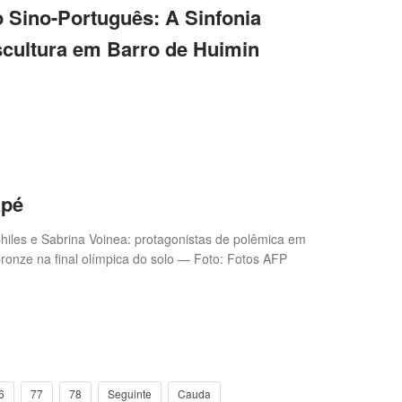
Sino-Português: A Sinfonia
scultura em Barro de Huimin
apé
iles e Sabrina Voinea: protagonistas de polêmica em
ronze na final olímpica do solo — Foto: Fotos AFP
6
77
78
Seguinte
Cauda