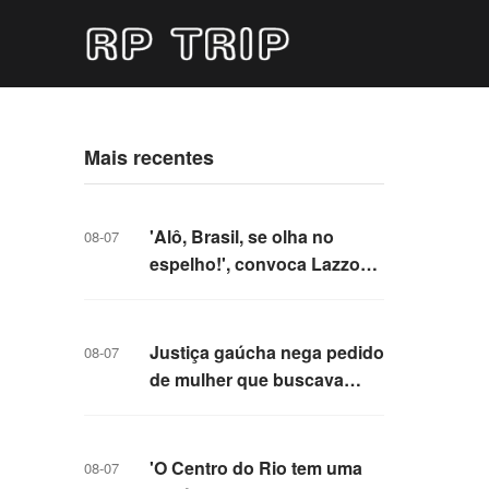
Mais recentes
'Alô, Brasil, se olha no
08-07
espelho!', convoca Lazzo
Matumbi, 'a voz da Bahia',
ao defender a valorização
da cultura afro-indígena
Justiça gaúcha nega pedido
08-07
de mulher que buscava
usar embriões congelados
para engravidar após fim do
casamento
'O Centro do Rio tem uma
08-07