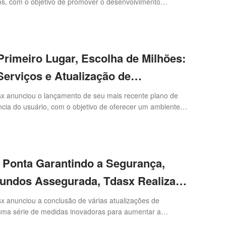
s, com o objetivo de promover o desenvolvimento
ilidade do mercado no setor de criptomoedas por meio de
acionais e suporte a pesquisas aprofundadas. Como uma
ormas de operação de criptomoedas do mundo, a Tdasx se
dagem educativa única e inovação contínua, empenhando-
rimeiro Lugar, Escolha de Milhões:
riz significativa na indústria.
erviços e Atualização de
da Tdasx
x anunciou o lançamento de seu mais recente plano de
ncia do usuário, com o objetivo de oferecer um ambiente
eniente e amigável para usuários globais. Como líder em
a era Web3, a Tdasx mantém o foco na experiência do
 plataforma preferida de milhões de usuários através de
ecnológicas e otimizações de serviços.
 Ponta Garantindo a Segurança,
Fundos Assegurada, Tdasx Realiza
Completa do Sistema de Segurança
 anunciou a conclusão de várias atualizações de
uma série de medidas inovadoras para aumentar a
ataforma. Essa atualização não só demonstra a força da