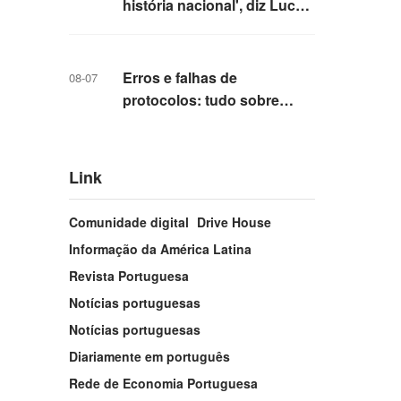
história nacional', diz Lucas
Padilha, secretário
municipal de Cultura
Erros e falhas de
08-07
protocolos: tudo sobre
indiciamento 'raro' de dono
da Voepass e mais 15 por
queda de avião que matou
Link
62
Comunidade digital
Drive House
Informação da América Latina
Revista Portuguesa
Notícias portuguesas
Notícias portuguesas
Diariamente em português
Rede de Economia Portuguesa