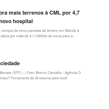
ra mais terrenos à CML por 4,7
novo hospital
 compra de cinco parcelas de terreno em Marvila à
isboa por mais de 4,7 milhões de euros para a
spital de Lisboa Oriental, segundo um despacho hoje
ociedade
 Moraes (STF) — Foto: Brenno Carvalho / Agência O
po? Ferramenta de IA resume para você