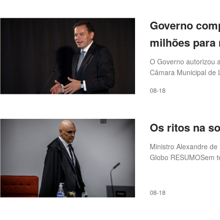
Governo comp
milhões para 
O Governo autorizou a
Câmara Municipal de L
construção do novo Ho
08-18
publicado.
Os ritos na s
Ministro Alexandre de
Globo RESUMOSem tem
08-18