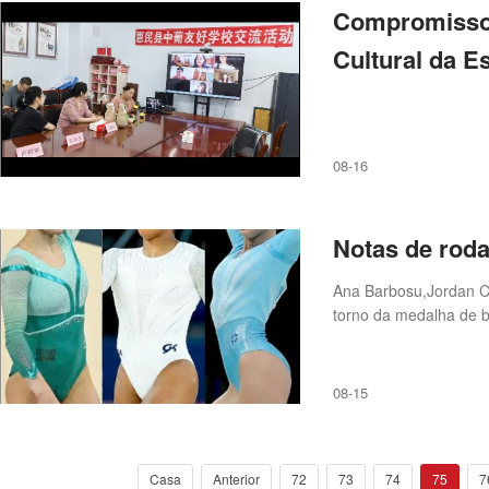
Compromisso 
Cultural da E
08-16
Notas de rod
Ana Barbosu,Jordan Ch
torno da medalha de b
08-15
Casa
Anterior
72
73
74
75
7