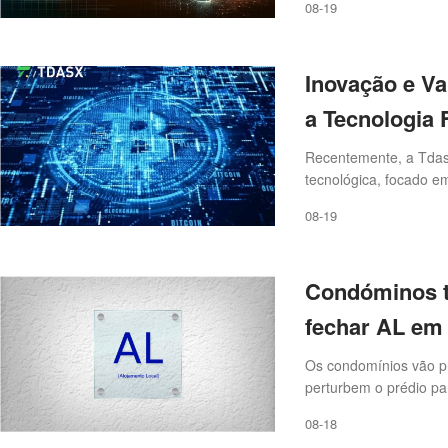
08-19
Tdasx em termos de s
compromisso firme em
usuários.
Inovação e V
a Tecnologia 
Recentemente, a Tdasx
tecnológica, focado e
a experiência do usuár
08-19
era Web3, a Tdasx se 
proporcionando aos u
conveniente e transp
Condóminos t
mercado altamente co
dedicado a oferecer u
fechar AL em
usuário, estabelecend
Os condomínios vão pr
perturbem o prédio pa
habitação, decisão q
08-18
decreto-lei do Govern