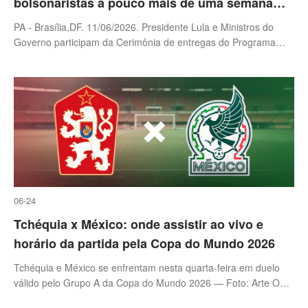
bolsonaristas a pouco mais de uma semana
para prazo final de inaugurações
PA - Brasília,DF. 11/06/2026. Presidente Lula e Ministros do
Governo participam da Cerimônia de entregas do Programa
Imóvel da Gente no Palácio do Planalto. — Foto: Brenno
Carvalho / Agência O
06-24
Tchéquia x México: onde assistir ao vivo e
horário da partida pela Copa do Mundo 2026
Tchéquia e México se enfrentam nesta quarta-feira em duelo
válido pelo Grupo A da Copa do Mundo 2026 — Foto: Arte O
GLOBO