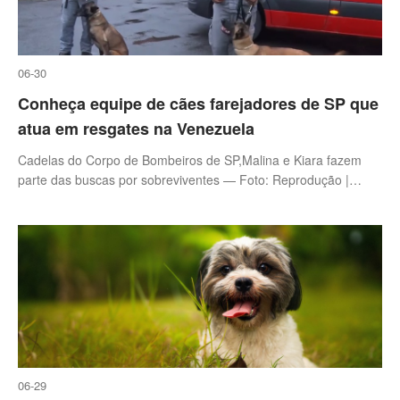
06-30
Conheça equipe de cães farejadores de SP que
atua em resgates na Venezuela
Cadelas do Corpo de Bombeiros de SP,Malina e Kiara fazem
parte das buscas por sobreviventes — Foto: Reprodução |
YouTube/JPNews
06-29