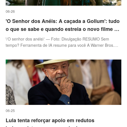
06-26
'O Senhor dos Anéis: A caçada a Gollum': tudo
o que se sabe e quando estreia o novo filme da
série
\'O senhor dos anéis\' — Foto: Divulgação RESUMO Sem
tempo? Ferramenta de IA resume para você A Warner Bros.
confirmou a estreia do longa para 17 de dezembro de 2027. A
produção de Peter Jacks
06-25
Lula tenta reforçar apoio em redutos