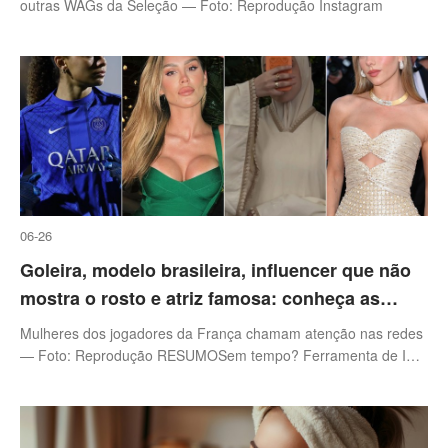
outras WAGs da Seleção — Foto: Reprodução Instagram
06-26
Goleira, modelo brasileira, influencer que não
mostra o rosto e atriz famosa: conheça as
'selesposas' da seleção francesa
Mulheres dos jogadores da França chamam atenção nas redes
— Foto: Reprodução RESUMOSem tempo? Ferramenta de IA
resume para você