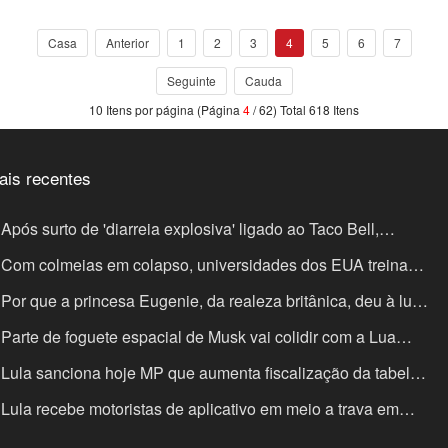
Casa
Anterior
1
2
3
4
5
6
7
Seguinte
Cauda
10 Itens por página (Página
4
/ 62) Total 618 Itens
ais recentes
Após surto de 'diarreia explosiva' ligado ao Taco Bell,
ipotle enfrenta investigação por salmonela
Com colmeias em colapso, universidades dos EUA treinam
terinários para cuidar de abelhas
Por que a princesa Eugenie, da realeza britânica, deu à luz
a terceira filha em Lisboa
Parte de foguete espacial de Musk vai colidir com a Lua
sta quarta-feira: saiba a que horas e por que manobra será
Lula sanciona hoje MP que aumenta fiscalização da tabela
alizada
 frete; entenda o que muda
Lula recebe motoristas de aplicativo em meio a trava em
ograma de crédito para compra de carros