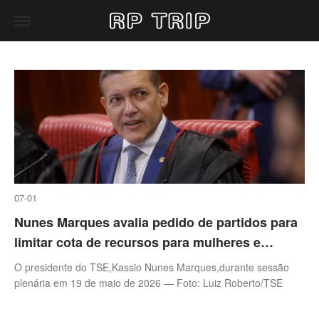
07-01
Nunes Marques avalia pedido de partidos para
limitar cota de recursos para mulheres e
negros
O presidente do TSE,Kassio Nunes Marques,durante sessão
plenária em 19 de maio de 2026 — Foto: Luiz Roberto/TSE